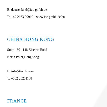
E: deutschland@iac-gmbh.de
T: +49 2163 99910 www.iac-gmbh.de/en
CHINA HONG KONG
Suite 1601,148 Electric Road,
North Point,HongKong
E: info@iachk.com
T: +852 25281138
FRANCE