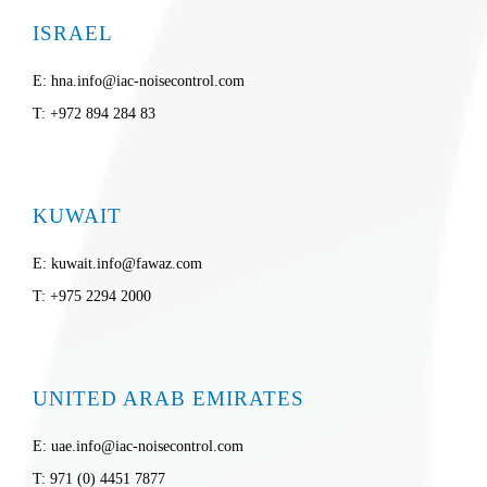
ISRAEL
E: hna.info@iac-noisecontrol.com
T: +972 894 284 83
KUWAIT
E: kuwait.info@fawaz.com
T: +975 2294 2000
UNITED ARAB EMIRATES
E: uae.info@iac-noisecontrol.com
T: 971 (0) 4451 7877