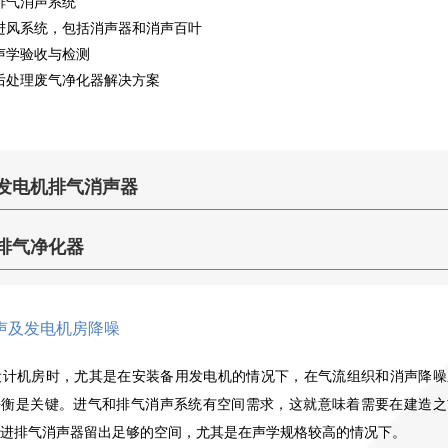
排气消声系统
进风系统，包括消声器和消声百叶
声学验收与检测
后处理废气净化器解决方案
发电机排气消声器
IAC Acoustics是噪声控制工程的全球市场领导者，并且是发动机排气
排气净化器
系统消声器的主要制造商之一。 IAC已开发了一系列阻性及抗性发电机排
气消声器，以满足发电市场中的大多数应用。
IAC
也可以承接柴油发电机后处理装置总承业务，即排气消声+排气
净化器
阻性消声：15dB(A) 至 25dB(A) （SM15P和SM25P型）
声及发电机房降噪
柴油微粒排放是造成现代城市烟雾的主要因素。颗粒物还被证明与一
抗性和波相移频消声：30dB(A) 至 50dB(A) （SM30P，SM40P，
系列健康影响有关包括：哮喘、支气管炎、肺炎症状加重，甚至儿童肺发
SM50P型）
设计机房时，尤其是在安装备用发电机的情况下，在气流组织和消声降噪
育受阻。 IAC澳大利亚拥有完整的Colpro-Kat净化器技术，已经通过该技
平衡是关键。进气和排气消声系统有空间需求，这就意味着需要在建造之
IAC的发动机排气消声器以具有竞争力的价格提供了可靠性，最佳性
术与Engelhard联合在澳大利亚改装了数千台柴油发动机。
进排气消声器留出足够的空间，尤其是在声学规格较高的情况下。
能和有效性。