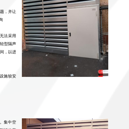
题，并让
询
无法采用
轻型隔声
间，以进
设施较安
。集中空