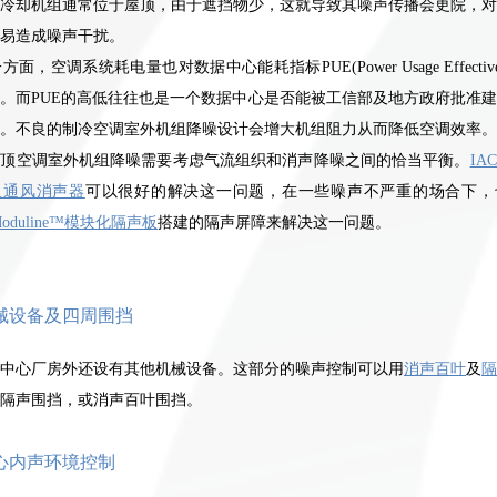
冷却机组通常位于屋顶，由于遮挡物少，这就导致其噪声传播会更院，对
易造成噪声干扰。
一方面，空调系统耗电量也对数据中心能耗指标
PUE(Power Usage Effectiv
。而PUE的高低往往也是一个数据中心是否能被工信部及地方政府批准
。不良的制冷空调室外机组降噪设计会增大机组阻力从而降低空调效率。
屋顶空调室外机组降噪需要考虑气流组织和消声降噪之间的恰当平衡。
IA
及通风消声器
可以很好的解决这一问题，在一些噪声不严重的场合下，
Moduline™模块化隔声板
搭建的隔声屏障来解决这一问题。
械设备及四周围挡
中心厂房外还设有其他机械设备。这部分的噪声控制可以用
消声百叶
及
隔
隔声围挡，或消声百叶围挡。
心内声环境控制