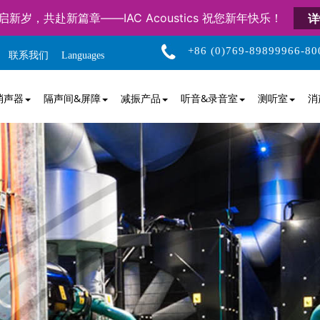
启新岁，共赴新篇章——IAC Acoustics 祝您新年快乐！
详
+86 (0)769-89899966-80
联系我们
Languages
消声器
隔声间&屏障
减振产品
听音&录音室
测听室
消