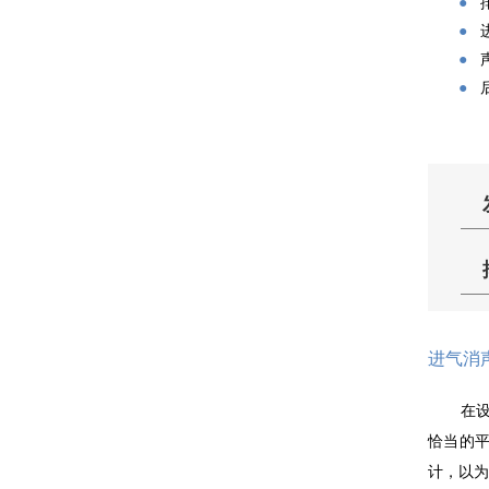
●
●
●
●
进气消
在
恰当的
计，以为