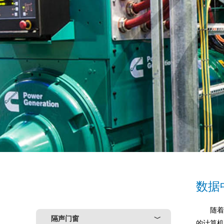
数据
随
隔声门窗
﹀
的计算机