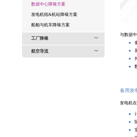
数据中心降噪方案
发电机组&机站降噪方案
船舶与机车降噪方案
与数据中
工厂降噪
﹀
●
备
●
航空导流
﹀
●
●
备用发
发电机
●
●
●