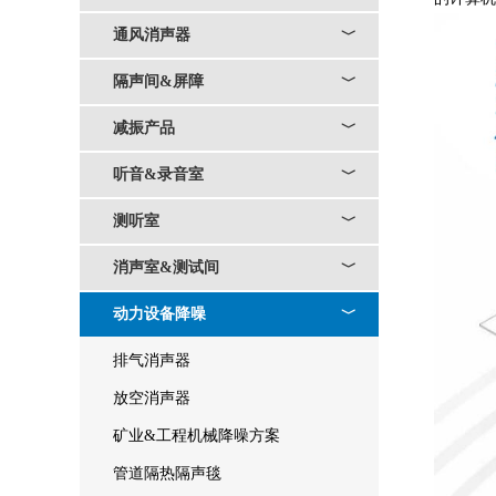
通风消声器
﹀
隔声间&屏障
﹀
减振产品
﹀
听音&录音室
﹀
测听室
﹀
消声室&测试间
﹀
动力设备降噪
﹀
排气消声器
放空消声器
矿业&工程机械降噪方案
管道隔热隔声毯