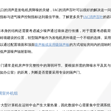
在隧道，密闭空间或通风不良的地方，吸入柴油发动机的一氧化碳可
了解更多关于
IAC排气消声器
的咨询
能是致命的危险。一氧化碳无味无色。这意味着，如果不进行检测，一氧
气口的消声是发电机房降噪的关键，
IAC
的消声百叶可以很好的解决这一问
化碳浓度水平可能会增加到危险水平。
IAC
的
Colpro-Kat
净化器可有效降
指标与进气噪声控制指标达到最佳平衡。了解更多关
于
IAC消声百叶
的咨
低
/
消除柴油、生物柴油及天然气发电机的
CO
排放水平。
间本身的结构还需要考虑减少噪声通过墙体进行传播，对于需要考虑载荷
IAC
的
Colpro-Kat
净化器通常使用涂层基材和外壳构成。
IAC
coustics
使用高质量不锈钢制造外壳。对于陶瓷基板，外壳设计可适应不
砖墙建设的位置，轻型隔声板作为发电机房外墙是一个不错的选择。采用
同的热膨胀率，以消除由于热应力引起的故障。
涂敷的基材则可以采用
以通过配置墙面和顶面
吸声板或采用吸隔声板
的方式缩短房间内的混响时
巴斯夫等国际品牌产品，也可根据甲方要求与指定催化剂品牌合作。
低声源噪声辐射影响。
房门通常是机房声学完整性中的薄弱环节。要根据所需的降噪水平及其与
如办公室）的距离，判断是否需要采用专业的隔声门。
调室外机组
于大型计算机在运转中会产生大量热量，因此数据中心需要集中空调系统