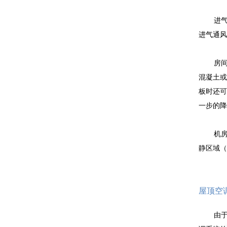
进
进气通风
房
A
混凝土或
板时还可
一步的降
机
静区域（
屋顶空
由