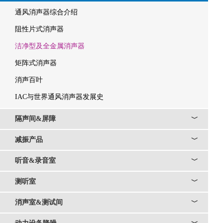
通风消声器综合介绍
阻性片式消声器
洁净型及全金属消声器
矩阵式消声器
消声百叶
IAC与世界通风消声器发展史
隔声间&屏障
﹀
减振产品
﹀
听音&录音室
﹀
测听室
﹀
消声室&测试间
﹀