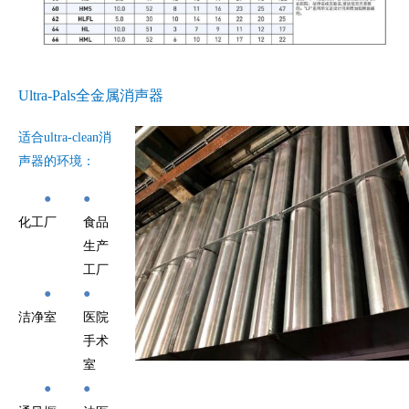
Ultra-Pals全金属消声器
适合ultra-clean消
声器的环境：
●
●
化工厂
食品
生产
工厂
●
●
洁净室
医院
手术
室
●
●