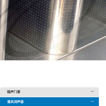
隔声门窗
﹀
通风消声器
﹀