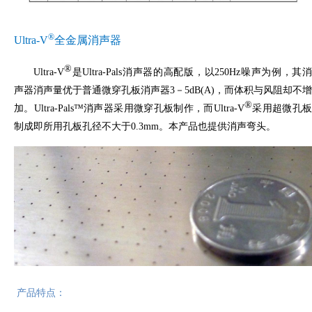
®
Ultra-V
全金属消声器
®
Ultra-V
是
Ultra-Pals
消声器的高配版，以
250Hz
噪声为例，其
声器消声量优于普通微穿孔板消声器
3－5dB(A)
，而体积与风阻却不增
®
加。
Ultra-Pals
™消声器采用微穿孔板制作，而
Ultra-V
采用超微孔
制成即所用孔板孔径不大于
0.3mm
。本产品也提供消声弯头。
产品特点：