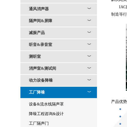
IAC
通风消声器
﹀
制造等行
隔声间&屏障
﹀
减振产品
﹀
听音&录音室
﹀
测听室
﹀
消声室&测试间
﹀
动力设备降噪
﹀
工厂降噪
﹀
产品优势
设备&流水线隔声罩
●
降噪工程咨询&设计
●
工厂隔声门
●