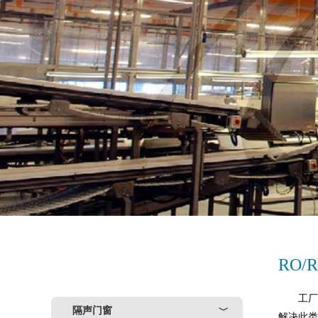
RO
工
隔声门窗
﹀
解决此类