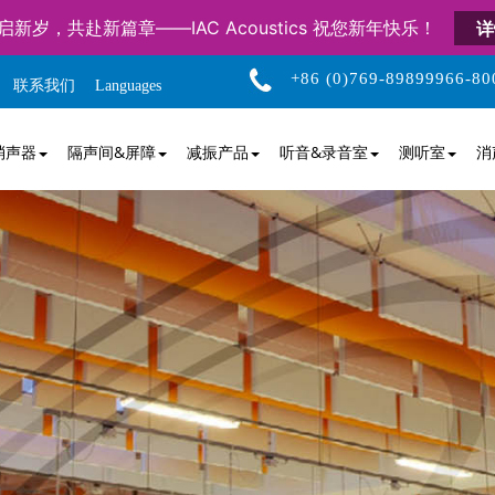
启新岁，共赴新篇章——IAC Acoustics 祝您新年快乐！
详
+86 (0)769-89899966-80
联系我们
Languages
消声器
隔声间&屏障
减振产品
听音&录音室
测听室
消