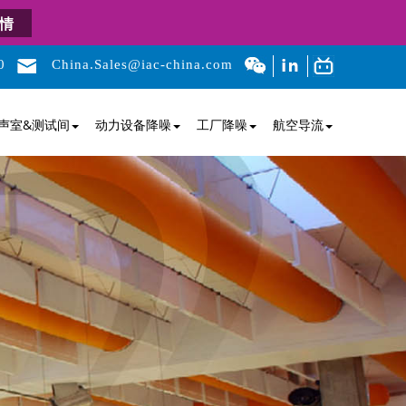
情
0
China.Sales@iac-china.com
声室&测试间
动力设备降噪
工厂降噪
航空导流