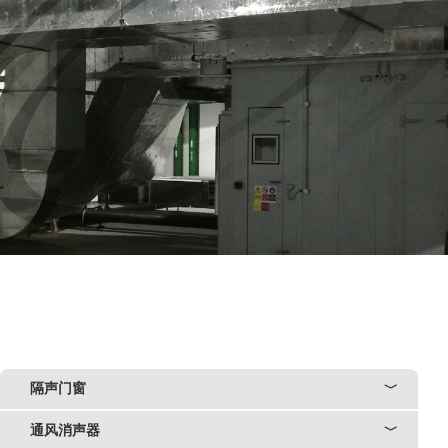
隔声门窗
﹀
通风消声器
﹀