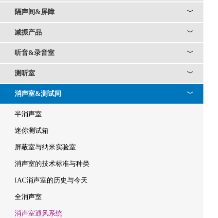
隔声间&屏障
﹀
减振产品
﹀
听音&录音室
﹀
测听室
﹀
消声室&测试间
﹀
半消声室
迷你测试箱
屏蔽室与纳米实验室
消声室的技术标准与种类
IAC消声室的历史与今天
全消声室
消声室通风系统