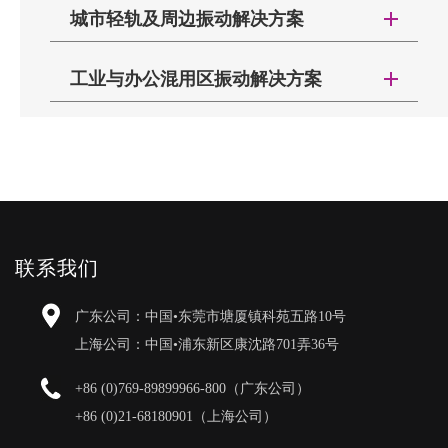
城市轻轨及周边振动解决方案
丹麦格兰富（世界著名水泵厂）消声室的
工业与办公混用区振动解决方案
VIKAFOAM浮动地板
丹麦Amager Bakke 垃圾焚烧发电厂，3760平米
浮动地板减振防护应用案例
哥本哈根WAVE购物中心是集商店、餐饮及电影
联系我们
娱乐为一体的大型综合商场，为了让人们购物及用餐
时不会被电影播放的声音所打扰，电影院的建设中需
广东公司：中国•东莞市塘厦镇科苑五路10号
要认真考虑隔声问题。
上海公司：中国•浦东新区康沈路701弄36号
电影院的噪声控制难点在于除了电影声音外，观
众应不能听到别的声响。
+86 (0)769-89899966-800（广东公司）
IAC通过电影院的隔声门隔绝了空气传声，通过
Amager Bakke发电厂位于丹麦哥本哈根市中心附
+86 (0)21-68180901（上海公司）
暖通消声器降低空调噪声对电影院内的影响。还采用
近的工业区。这座80米高的建筑占地41000平方米，