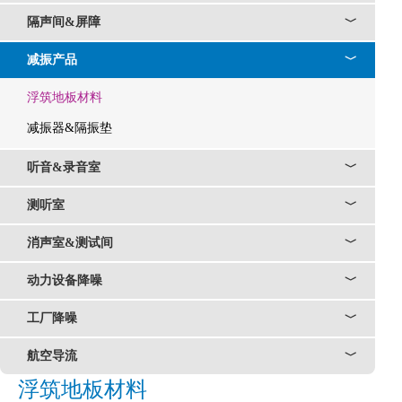
隔声间&屏障
﹀
减振产品
﹀
浮筑地板材料
减振器&隔振垫
听音&录音室
﹀
测听室
﹀
消声室&测试间
﹀
动力设备降噪
﹀
工厂降噪
﹀
航空导流
﹀
浮筑地板材料