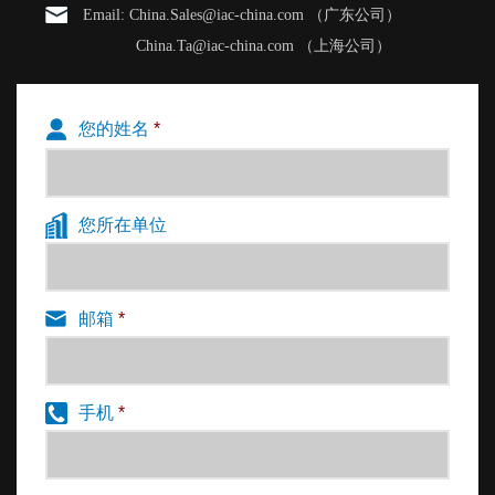
聚氨酯浮筑地板材料来解决电影院里面的声音通过引
Email: China.Sales@iac-china.com （广东公司）
屋顶有600米的全年运营的滑雪场。此发电厂于2017
起地面振动而导致的固体传声。由于电影院的低频音
年完工，2018年正式投入运营。它取代了一座有45年
China.Ta@iac-china.com （上海公司）
响比较好,因此我们还要考虑22Hz低频通过空气及固定
历史的焚化炉。新电厂每年燃烧约40万吨垃圾，并将
IAC 为世界著名水泵制造商格兰富公司建造的一个半
传声的问题。
其转化为5万户家庭的电力和12万户家庭的区域供
消声室
您的姓名
*
暖。
新电厂会应用大量的水泵与烟囱，而大泵与烟囱
●
消声室靠近铁路所以隔震室的地板是最重要
清洁装置会产生大量噪声及振动，并影响到电厂自身
的
的办公区域声环境，不经控制会让电厂员工工作中产
●
减振层自然频率要小于10Hz
您所在单位
生不适，甚至触碰当地劳动卫生的法律条款。丹麦的
●
减振材料需要足够耐压，楼面需能够荷载18
工作环境权威机构推荐在办公室需保持的噪声水平需
吨的带泵叉车
IAC通过自主开发的浮筑地板选型计算软件从数
低于45-50 dB[A]。
●
地板构造，200 mm 混凝土+75 mm 的IAC声
邮箱
*
十种对应不同截止频率与载荷的材料中，选择了截止
®
学VIKA
子品牌的浮筑地板材料
频率低于10Hz的型号产品，并通过点铺的方式进行铺
设安装。
手机
*
计算浮筑地板材料载荷时要考虑水泥地面、观众
座椅以及观众的重量。每个减振块上都会铺设金属
片，以保证表面光滑平整。然后要对铺设的减振块进
浮动地板规格由工程顾问确定，本项目是由