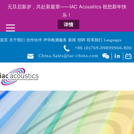
元旦启新岁，共赴新篇章——IAC Acoustics 祝您新年快
乐！
详情
首页
关于我们
合作伙伴
声学检测服务
新闻
招聘
联系我们
Languages
+86 (0)769-89899966-800
China.Sales@iac-china.com