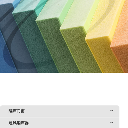
隔声门窗
﹀
通风消声器
﹀