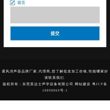
行现场平整度测量，并进行整体调整以确保所以减振
30mm厚浮动地板材料层和一层10mm厚的高强混凝土
留言
块上表面在一个水平面上。下一步在浮筑地板减振块
板构成,技术指标需要低于10Hz的固有频率。且在伸缩
上铺设枕木，然后在上面铺设木板,木板上铺设水泥地
接缝处，混凝土板之间的高度差不超过5mm。本项目
面，完成浮筑地板结构。水泥地面的四个边缘再架起
作业范围为3-10层，总面积为3760平方米。项目开始
内墙，做成房中房结构。此项目2017年完成。
于2015年11月，于2016年9月完工。
通风消声器品牌厂家,代理商,想了解批发加工价格,性能哪家好
请联系我们.
版权所有：东莞英达士声学设备有限公司 网站建设
粤ICP备
18090869号-1