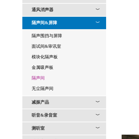
通风消声器
﹀
隔声间&屏障
﹀
隔声围挡与屏障
面试间&审讯室
模块化隔声板
金属吸声板
隔声间
无尘隔声间
减振产品
﹀
听音&录音室
﹀
测听室
﹀