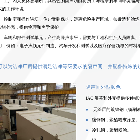
●
工厂内人员休息场所，其出色的隔声功能将员工与嘈杂的车间环境隔离开
效的工作环境
●
控制室和操作讲坛，住户受到保护，远离危险生产区域，如锻造和冶炼厂。
实钢外壳，提供物理和声学保护
●
车辆和部件测试单元，产生高噪声水平，需要与工程和生产人员隔离。I
用，例如：电子声频元件制造、汽车开发和测试以及医疗保健领域的材料
可以为洁净厂房提供满足洁净等级要求的隔声间，并配备特殊的
隔声间外型颜色
IAC
屏幕和外壳提供多种标
●
无涂层的镀锌钢（铣削
●
镀锌钢，聚酯粉末涂层。
●
冷轧钢，聚酯粉涂。