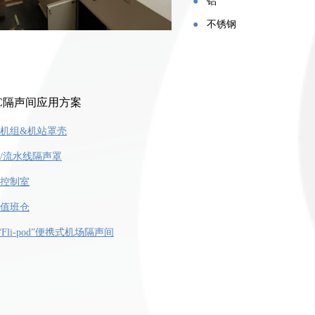
●
铝
●
不锈钢
C
隔声间应用方案
机组
&
机站罩壳
/流水线隔声罩
控制室
值班仓
“Fli-pod”便携式机场隔声间