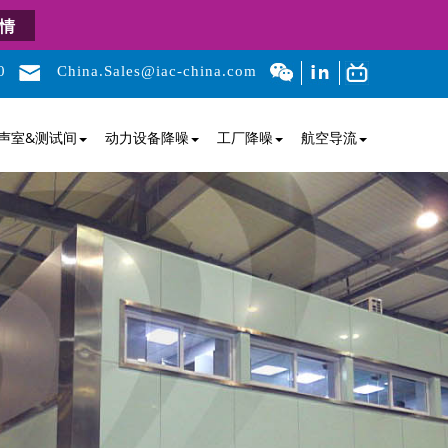
情
0
China.Sales@iac-china.com
声室&测试间
动力设备降噪
工厂降噪
航空导流