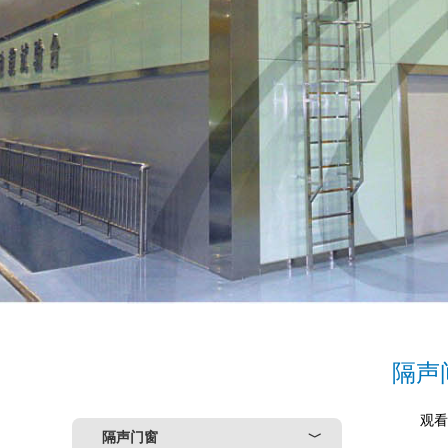
隔声
观看
隔声门窗
﹀