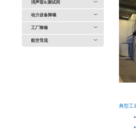
消声室&测试间
﹀
动力设备降噪
﹀
工厂降噪
﹀
航空导流
﹀
典型工