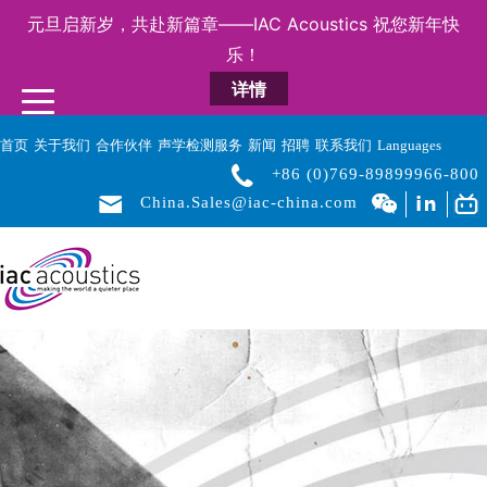
元旦启新岁，共赴新篇章——IAC Acoustics 祝您新年快
乐！
详情
首页
关于我们
合作伙伴
声学检测服务
新闻
招聘
联系我们
Languages
+86 (0)769-89899966-800
China.Sales@iac-china.com