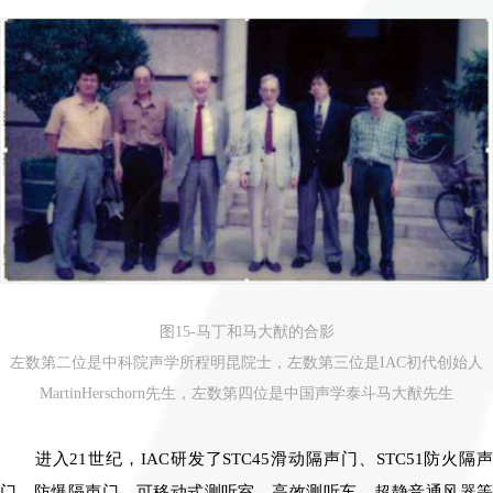
图15-马丁和马大猷的合影
左数第二位是中科院声学所程明昆院士，左数第三位是IAC初代创始人
MartinHerschorn先生，左数第四位是中国声学泰斗马大猷先生
进入21世纪，IAC研发了STC45滑动隔声门、STC51防火隔声
门、防爆隔声门、可移动式测听室、高效测听车、超静音通风器等