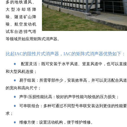
多的地铁通风、
大型冷却塔降
噪、隧道矿山降
噪、航空发动机
试车台进/排气塔
等领域开始应用矩阵式消声器。
比起IAC的阻性片式消声器，IAC的矩阵式消声器优势如下：
配置灵活：既可安装于水平风道、竖直风道中，也可以直
●
和大型风机连接；
易于组装：
所需零部件少，安装效率高，并可以灵活配合风
●
的宽向和高向尺寸；
声学/压损性能比高：较好的
声学性能与较低的压力损失
；
●
可串联组合：多种
可通过不同型号串联安装达到更佳的性能
●
求；
维修方便：设置活动机构，便于维护维修。
●