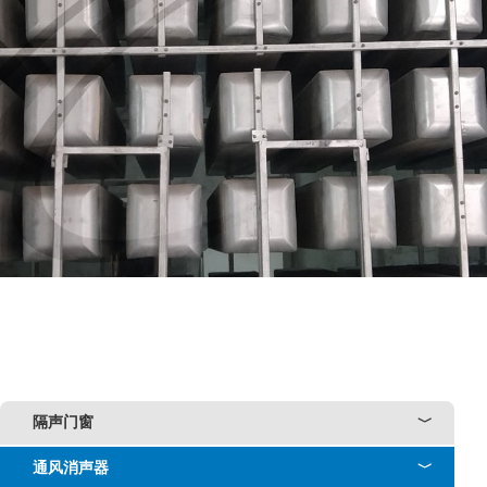
隔声门窗
﹀
通风消声器
﹀