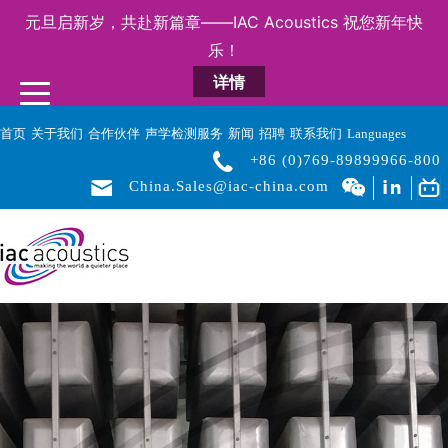
元旦启新岁，共赴新篇章——IAC Acoustics 祝您新年快
乐！
详情
首页
关于我们
合作伙伴
声学检测服务
新闻
招聘
联系我们
Languages
+86 (0)769-89899966-800
China.Sales@iac-china.com