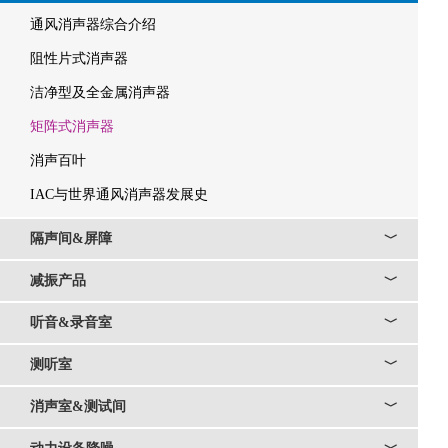
通风消声器综合介绍
阻性片式消声器
洁净型及全金属消声器
矩阵式消声器
消声百叶
IAC与世界通风消声器发展史
隔声间&屏障
﹀
减振产品
﹀
听音&录音室
﹀
测听室
﹀
消声室&测试间
﹀