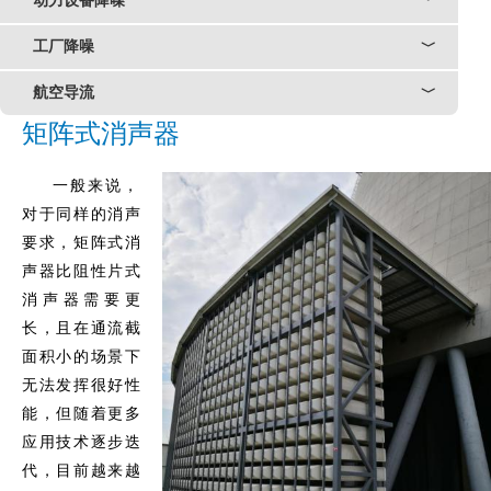
动力设备降噪
﹀
工厂降噪
﹀
航空导流
﹀
矩阵式消声器
一般来说，
对于同样的消声
要求，矩阵式消
声器比阻性片式
消声器需要更
长，且在通流截
面积小的场景下
无法发挥很好性
能，但随着更多
应用技术逐步迭
代，目前越来越