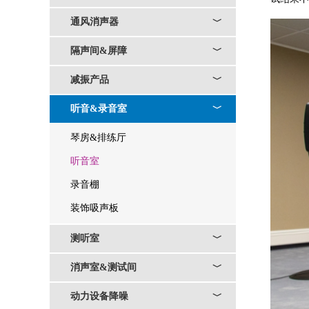
通风消声器
﹀
隔声间&屏障
﹀
减振产品
﹀
听音&录音室
﹀
琴房&排练厅
听音室
录音棚
装饰吸声板
测听室
﹀
消声室&测试间
﹀
动力设备降噪
﹀