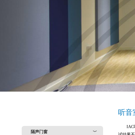
听音
IA
隔声门窗
﹀
试结果不