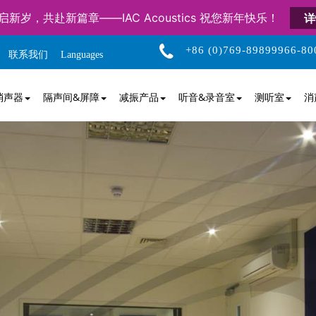
启新岁，共赴新篇章——IAC Acoustics 祝您新年快乐！
详
+86 (0)769-89899966-80
联系我们
Languages
消声器
隔声间&屏障
减振产品
听音&录音室
测听室
消