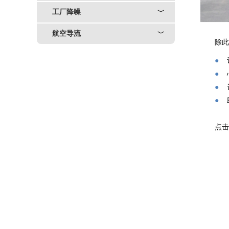
工厂降噪
﹀
航空导流
﹀
除此
●
●
●
●
点击