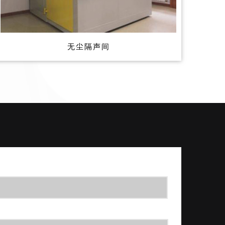
无尘隔声间