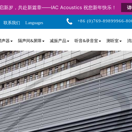
启新岁，共赴新篇章——IAC Acoustics 祝您新年快乐！
详
+86 (0)769-89899966-80
联系我们
Languages
消声器
隔声间&屏障
减振产品
听音&录音室
测听室
消