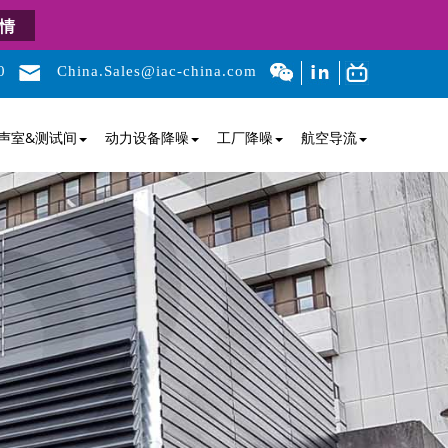
情
0
China.Sales@iac-china.com
声室&测试间
动力设备降噪
工厂降噪
航空导流