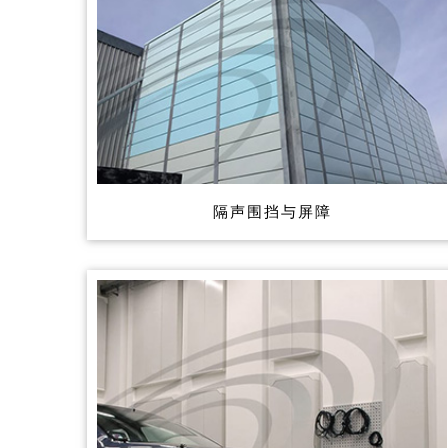
隔声围挡与屏障