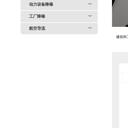
动力设备降噪
﹀
工厂降噪
﹀
航空导流
﹀
建筑和