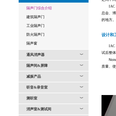
IAC 
隔声门综合介绍
总会、博
建筑隔声门
的地方。
工业隔声门
防火隔声门
设计和
隔声窗
IA
试后整体
通风消声器
﹀
Noi
隔声间&屏障
﹀
质量、使
减振产品
﹀
听音&录音室
﹀
测听室
﹀
消声室&测试间
﹀