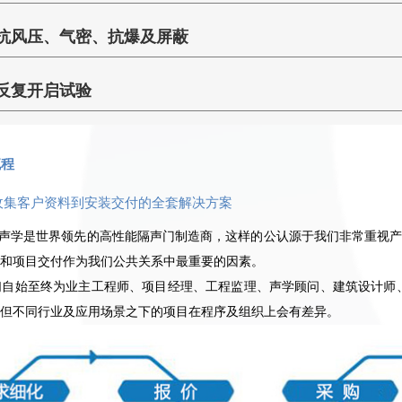
IAC隔声门在市场中的口碑以稳定的高隔声量著称，为此我们每年会
使用隔音门来隔绝噪音。另外，用于声学测量的隔声室需要室内背景噪声
BS476-22：1987
●
抗风压、气密、抗爆及屏蔽
品质验证与性能改善。IAC隔声门在隔声试验中会在门上选取29个不同
成双层活动门，两层之间加吸音处理，或者采用多层复合结构。
更多信息请参阅我们的产品规格页，关于进一步的防火等级和CE标
EN 1634-1
每个一个测点数据进行比对，检查产品的密封及隔声性能，制定品质持
●
抗风压和气密性：满足GB/T7106-2008中的最高顶级
通过官网电话或邮件咨询IAC。
施。
反复开启试验
GB12955-2008
●
抗爆性：可达到3psi
IAC德国工程总监 Karl-Josef Kahlen先生带您领略IAC隔声门的质
电磁屏蔽：可达到100dB
我们的隔声门套通常带有E60/FD60标记，可从E120/FD120选
右侧视频
我们的CE认证标识包括门及所配置的五金件，一些关键要求总结如下
制和逃生功能的专用配置。
流程
由于本部分的选择较复杂性，我们强烈建议您通过官网电话或邮件咨询
收集客户资料到安装交付的全套解决方案
了解更多关于IAC防火隔声门咨询
AC声学是世界领先的高性能隔声门制造商，这样的公认源于我们非常重视产
和项目交付作为我们公共关系中最重要的因素。
们自始至终为业主工程师、项目经理、工程监理、声学顾问、建筑设计师
但不同行业及应用场景之下的项目在程序及组织上会有差异。