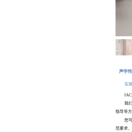
声学
实
IA
我
指导等方
您
范要求。