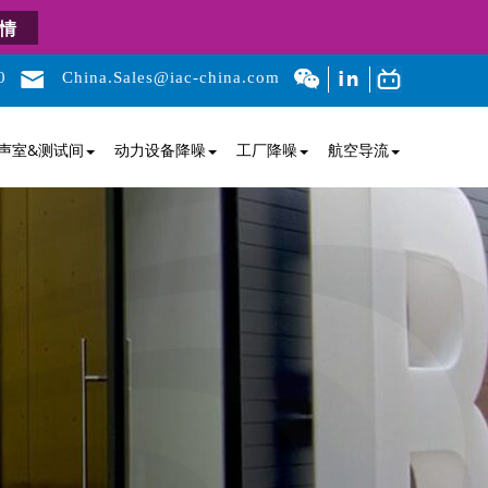
情
0
China.Sales@iac-china.com
声室&测试间
动力设备降噪
工厂降噪
航空导流