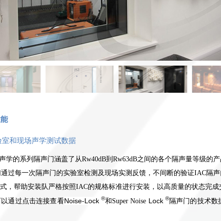
性能
验室和现场声学测试数据
C声学的系列隔声门涵盖了从R
w
40dB到Rw63dB之间的各个隔声量等级的
们通过每一次隔声门的实验室检测及现场实测反馈，不间断的验证IAC隔
式，帮助安装队严格按照IAC的规格标准进行安装，以高质量的状态完
®
®
Noise-Lock
Lock
可以通过点击连接查看
和Super Noise
隔声门的技术数