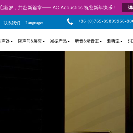
启新岁，共赴新篇章——IAC Acoustics 祝您新年快乐！
详
+86 (0)769-89899966-80
联系我们
Languages
消声器
隔声间&屏障
减振产品
听音&录音室
测听室
消