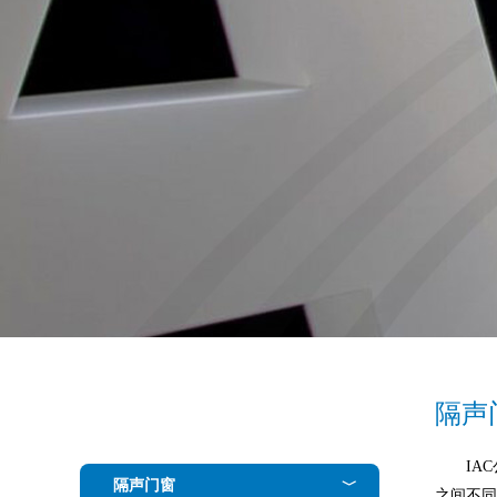
隔声
IA
隔声门窗
﹀
之间不同