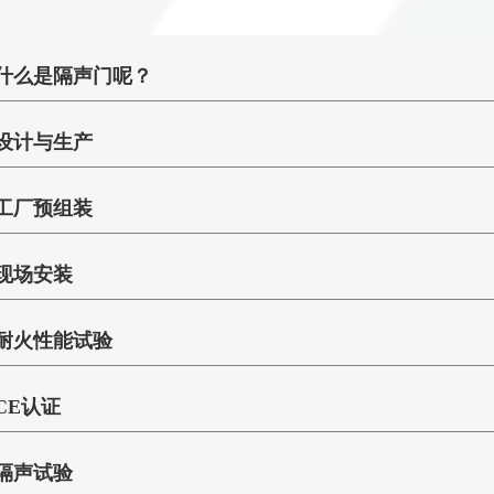
什么是隔声门呢？
隔声门由门扇和门框组成，采用优质冷轧钢板，冷加工成型。门体按隔音
设计与生产
材料主要有阻尼橡胶板、矿棉隔音板)。采用先进的工艺、独特的设计和
质量的防火、隔音和逃生性能，使用性能稳定，生产精密。隔音门分木钢
所有IAC隔声门，包括单开门、双开门、超大门、安全门、防火隔声
隔声门的尺寸和隔声性能可根据隔声等级、安装空间和防火等级的要求
工厂预组装
门等均按照严格的声学和安全标准进行设计与制造，这是我们ISO9001
附件。防锈喷涂后，表面可喷涂面漆(面漆颜色可指定)，也可根据用户要
分。
每一个IAC成品隔声门
构合理、整体性好、强度高、施工方便、表面光滑美观、开启灵活、坚固耐用等优
现场安装
品门将安装到其特定的门框上
IAC隔声门的AutoCAD和SolidWorks模型是为提高设计效率而预
气动载荷，平均隔音39dB，隔音55dB以上。
所有五金件也均会被检测，包
过激光切割以实现高性能声学门所需的精确公差，并通过四级精度的数控
请通过以下视频了解IAC STC 43及以下隔声门的现场安装步骤
隔音门框的结构与墙壁和屋顶使用的隔音板基本相同。整个门由双磁性
动执行器及门禁系统等。
件加工。
耐火性能试验
底部封闭压缩设计:隔音门底部封闭压缩设计利用顶部铰链的调节螺丝，
E90和ASTM E413的标准，门的隔音板的更低合格标准是STC47。
这一流程将确保IAC隔
IAC的标准系列隔声门所用五金件均已预先配置到制造系统中，这意
除了进行了大量的实验室和项目现场的隔声测试外，IAC还进行了耐
隔音观察窗:两侧安装钢化玻璃，厚度至少10mm，玻璃周围缝隙用合成
其他各项指标，我们相信我们
表面喷涂后，无需再在隔声门上切割、钻孔或安装门和门框内部构件。
CE认证
启试验，并取得了CE标识。
其夹层内安装镀锌低温滚动隔音板和吸音框架。
各地客户提供完成了100万套
IAC的产品长期出口欧洲。对于欧洲市场，无论是防火还是非防火，
隔声门是一种用于隔离噪声影响的装置。一方面是电台、工作室、办公
IAC的隔声门在英国、澳大利亚及中国均通过了相应的耐火试验并取
诺。
隔声试验
免需要CE标识。
声音环境；另一方面，空调房、发电机房、风机房、锅炉房、冷冻室等。
是IAC隔声门所通过的全球标准要求：