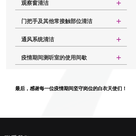
观察窗清洁
门把手及其他常接触部位清洁
对于铺设地毯的测听室或测听间来说，定期通过
通风系统清洁
真空清洁将大大延长地毯的使用寿命。如果地毯变得
非常脏，可以按照特定的产品使用说明，使用专业的
疫情期间测听室的使用间歇
地毯清洗剂对其进行清洗。
为了确保持续的性能，应该每年至少对面板进行
以下规则来自于英国，由于英国目前是全球疫情
一次外观检查，以验证：
请定期清洁玻璃和铝制窗架。请使用软布蘸着专
排名靠前的国家，且为新型新冠病毒最早传播的国
●
面板正面
的清洁承担
用玻璃清洁剂清洁。
家，为避免病毒通过在医院测听室扩散，IAC协助英
最后，感谢每一位疫情期间坚守岗位的白衣天使们！
●
固定
是否到位
如果发现玻璃破裂并需要更换，请联系
IAC
声
国卫生防疫部门通过研究制定出了一套有效的规则，
●
穿孔材料上的孔
是否开放，是否附着了灰
学，以获得进一步的建议和更换服务。
若您所在的医院属于疫情中/高风险区，可参照本规则
测听室的门把手恐怕是每天患者接触最多的部
尘或其他异物
以防患于未然：
位，建议按照医院规定定期用医用酒精进行消毒。另
中国自“非典”之后便开始对建筑的通风及空调系
万一必须从空域或穿孔的金属上清除碎屑，建议
外测听室中的座椅，桌面，照明与空调开关等也需要
统的定期清洁十分的重视，建议按照医院规定定期对
将真空吸尘器或蘸有中性清洁机溶液的布进行擦拭。
定期用医用酒精进行消毒。
测听室的通风口进行消毒。
如果您的旧听力测试室可能需要翻新，我们很乐