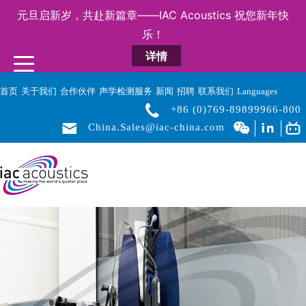
元旦启新岁，共赴新篇章——IAC Acoustics 祝您新年快
乐！
详情
首页
关于我们
合作伙伴
声学检测服务
新闻
招聘
联系我们
Languages
+86 (0)769-89899966-800
China.Sales@iac-china.com