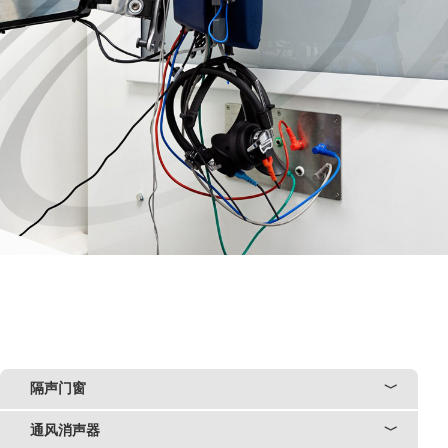
隔声门窗
﹀
通风消声器
﹀