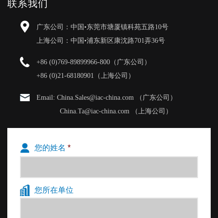
联系我们
意讨论并提出解决方案以刷新您的测试环境。此外，
我们还提供一系列新的抗菌墙面和天花板饰面，以增
广东公司：中国•东莞市塘厦镇科苑五路10号
强您的设施和用户安全。
上海公司：中国•浦东新区康沈路701弄36号
+86 (0)769-89899966-800（广东公司）
●
使用
IAC的迷你及小型测听室的用户，前一位
+86 (0)21-68180901（上海公司）
病人离开后，测听间内通风器打开，门敞开30秒
后再接待下一位病人。
Email: China.Sales@iac-china.com （广东公司）
●
使用
IAC 120A等中型测听室的用户，前一位
China.Ta@iac-china.com （上海公司）
病人离开后，请保持通风器开启，并且关上门10
分钟后再接待下一位病人。
●
使用
IAC Cat或儿童测听室的用户，前一位病
您的姓名
*
人离开后，请保持通风器开启，并关上门15分钟
后再接待下一位病人。
您所在单位