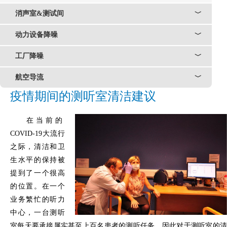
消声室&测试间
﹀
动力设备降噪
﹀
工厂降噪
﹀
航空导流
﹀
疫情期间的测听室清洁建议
在当前的
COVID-19大流行
之际，清洁和卫
生水平的保持被
提到了一个很高
的位置。在一个
业务繁忙的听力
中心，一台测听
室每天要承接属实甚至上百名患者的测听任务。因此对于测听室的清