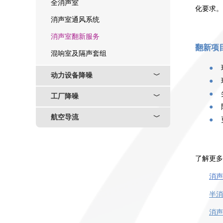
全消声室
化要求。
消声室通风系统
消声室翻新服务
翻新项
混响室及隔声套组
●
动力设备降噪
﹀
●
●
工厂降噪
﹀
●
航空导流
﹀
●
了解更多
消声
半消
消声