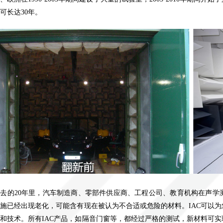
可长达30年。
过去的
20
年里，汽车制造商、零部件供应商、工程公司、教育机构在声学
设施已经出现老化，可能含有现在被认为不合适或危险的材料。
IAC
可以为
料和技术。所有
IAC
产品，如隔音门窗等，都经过严格的测试，新材料可实