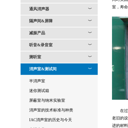
室，寿命
通风消声器
﹀
隔声间&屏障
﹀
减振产品
﹀
听音&录音室
﹀
测听室
﹀
消声室&测试间
﹀
半消声室
迷你测试箱
屏蔽室与纳米实验室
消声室的技术标准与种类
在
老旧的
IAC消声室的历史与今天
进的材