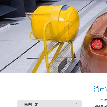
消声
全球
隔声门窗
﹀
同时美国、