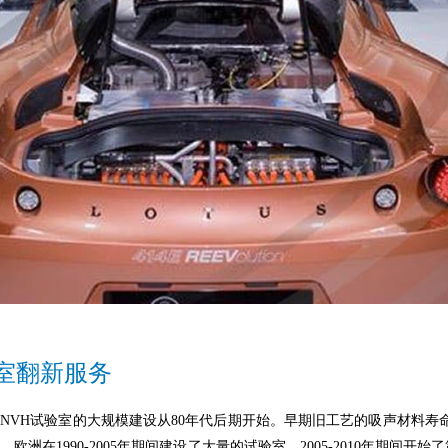
室翻新服务
NVH试验室的大规模建设从
80
年代后期开始。早期旧工艺的吸声材料寿命较
欧洲在1990-
2005
年期间建设了大量的试验室，
2005
-
2010
年期间开始了