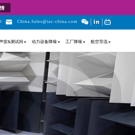
情
0
China.Sales@iac-china.com
声室&测试间
动力设备降噪
工厂降噪
航空导流