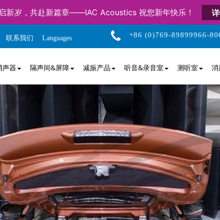
启新岁，共赴新篇章——IAC Acoustics 祝您新年快乐！
详
+86 (0)769-89899966-80
联系我们
Languages
消声器
隔声间&屏障
减振产品
听音&录音室
测听室
消