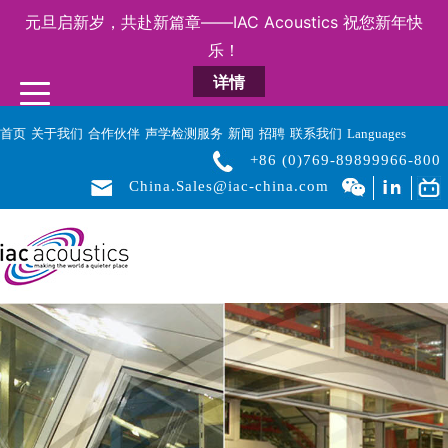
元旦启新岁，共赴新篇章——IAC Acoustics 祝您新年快
乐！
详情
首页
关于我们
合作伙伴
声学检测服务
新闻
招聘
联系我们
Languages
+86 (0)769-89899966-800
China.Sales@iac-china.com