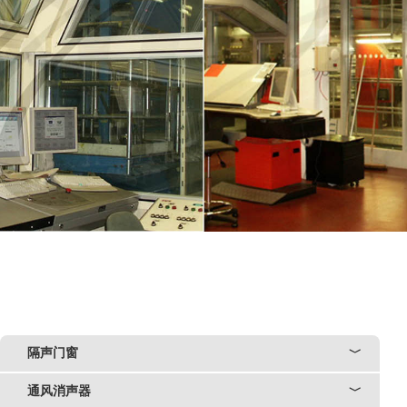
隔声门窗
﹀
通风消声器
﹀