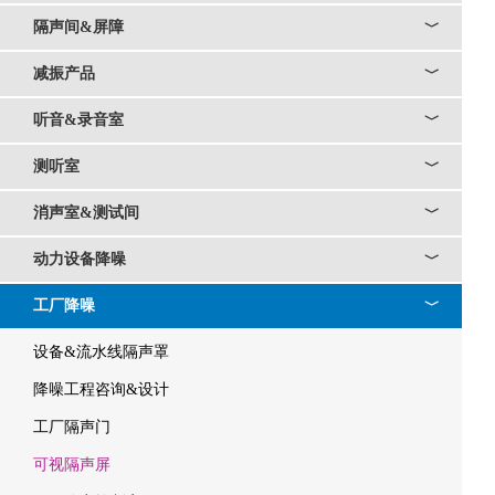
隔声间&屏障
﹀
减振产品
﹀
听音&录音室
﹀
测听室
﹀
消声室&测试间
﹀
动力设备降噪
﹀
工厂降噪
﹀
设备&流水线隔声罩
降噪工程咨询&设计
工厂隔声门
可视隔声屏