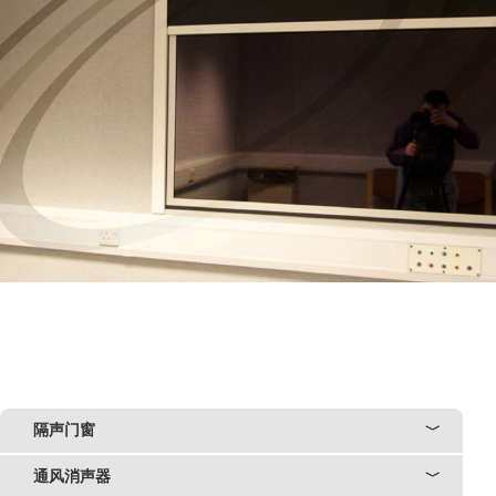
隔声门窗
﹀
通风消声器
﹀