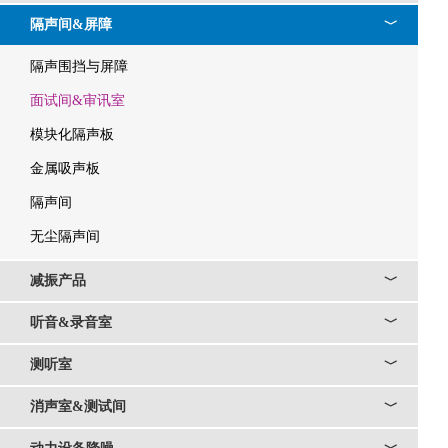
隔声间&屏障
﹀
隔声围挡与屏障
面试间&审讯室
模块化隔声板
金属吸声板
隔声间
无尘隔声间
减振产品
﹀
听音&录音室
﹀
测听室
﹀
消声室&测试间
﹀