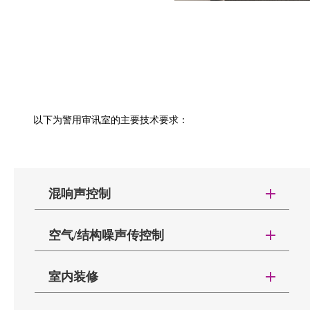
以下为警用审讯室的主要技术要求：
混响声控制
光滑的地板，墙壁和天花板都反射声音，因此降
空气/结构噪声传控制
低了声音衰减的速度。
从主观上讲，
这具有延长混响
声的效果。
审讯室内的混响声会对录音产生影响，甚至如果
室内装修
房间不加处理，还容易导致声染色现象，进一步不利
审讯室内部需要通过装修声学吸声结构来达到降
于录音证据收集。