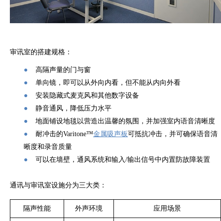
审讯室的搭建规格：
●
高隔声量的门与窗
●
单向镜，即可以从外向内看，但不能从内向外看
●
安装隐藏式麦克风和其他数字设备
●
静音通风，降低压力水平
●
地面铺设地毯以营造出温馨的氛围，并加强室内语音清晰度
●
耐冲击的Varitone™
金属吸声板
可抵抗冲击，并可确保语音清
晰度和录音质量
●
可以在墙壁，通风系统和输入/输出信号中内置防故障装置
通讯与审讯室设施分为三大类：
隔声性能
外声环境
应用场景