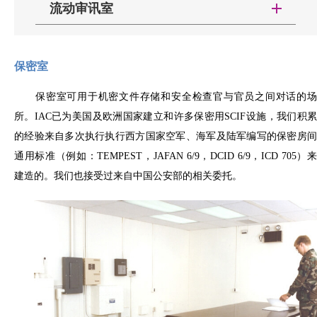
流动审讯室
低混响声的效果，并且需要有一点的审美标准，让审
审讯室的混响时间需要满足
0.25s。
讯室内部不
“像”审讯室，为被采法对象营造舒适，轻
松的氛围。
装饰面本身还需要采用耐用且不易被破坏的设
保密室
计。必要时吸声饰面内还要隐藏录音设备和麦克风。
保密室可用于机密文件存储和安全检查官与官员之间对话的场
除了内部声学装饰面外，IAC打造的审讯室还通
所。IAC已为美国及欧洲国家建立和许多保密用SCIF设施，我们积累
常包含以下设施：
的经验来自多次执行执行西方国家空军、海军及陆军编写的保密房间
●
隔声门，装有磁性双密封件，两侧均带
通用标准（例如：TEMPEST，JAFAN 6/9，DCID 6/9，ICD 705）来
有推板和闭门器
建造的。我们也接受过来自中国公安部的相关委托。
●
内门装有广角观察器
通过空气声传播是最普遍的噪声传播方式，但是
●
地毯砖
对于瞬间噪声源（例如关门声）来说，空气声传播和
●
双深度椅子导轨和踢脚板
通过门体撞击导致墙体结构传声并存。此类噪声不但
●
所有照明和电器配件
会对采访过程造成影响，对录音证据收集质量也会产
●
隔声门，装有磁性双密封件，两侧均带
生影响。如噪声发生时正在进行着重要谈话，则会对
审讯室也可以做成可移动的一体式审讯室，此类
有推板和闭门器
案情调查产生影响，虽然训练有素的警员遇到这种情
产品可以拖车拉来即插即用，可以随时放入想使用的
况会通过其他交流方式（例如视觉接触）来克服主观
室内建筑或用于室外。