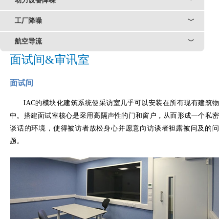
动力设备降噪
﹀
工厂降噪
﹀
航空导流
﹀
面试间&审讯室
面试间
IAC的模块化建筑系统使采访室几乎可以安装在所有现有建筑物
中。搭建面试室核心是采用高隔声性的门和窗户，从而形成一个私密
谈话的环境，使得被访者放松身心并愿意向访谈者袒露被问及的问
题。