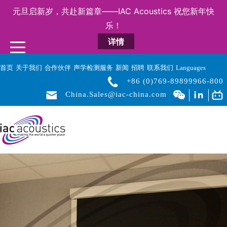
元旦启新岁，共赴新篇章——IAC Acoustics 祝您新年快
乐！
详情
首页
关于我们
合作伙伴
声学检测服务
新闻
招聘
联系我们
Languages
+86 (0)769-89899966-800
China.Sales@iac-china.com