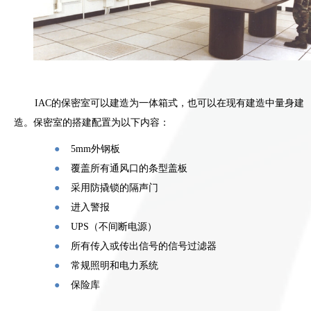
上的这种噪音干扰，但仍无法避免录音证据质量的下
降。 因此若在噪声环境复杂且恶劣的区域建立审讯
室，需要采用房中房的嵌套结构，以达到房间内外
80dB的降噪量。
IAC的保密室可以建造为一体箱式，也可以在现有建造中量身建
造。保密室的搭建配置为以下内容：
●
5mm外钢板
●
覆盖所有通风口的条型盖板
●
采用防撬锁的隔声门
●
进入警报
●
UPS（不间断电源）
●
所有传入或传出信号的信号过滤器
●
常规照明和电力系统
●
保险库